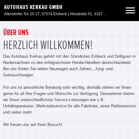
AUTOHAUS KERKAU GMBH
Altendorfer Tor 25-27, 37574 Einbeck | Hilsstraße 51, 31073 Delligsen
Neuwagen
ÜBER UNS
HERZLICH WILLKOMMEN!
Gebrauchtwagen
Das Autohaus Kerkau gehört mit den Standorten Einbeck und Delligsen in
Niedersachsen zu den erfolgreichsten Honda-Händlern deutschlandweit.
Angebote
Bei uns finden Sie neben Neuwagen auch Jahres-, Jung- und
Gebrauchtwagen.
Service & Zubehör
Für uns ist persönliche Beratung sehr wichtig, deshalb stehen wir Ihnen
gerne für all Ihre Fragen und Wünsche zur Verfügung. Desweiteren bieten
wir Ihnen unterschiedlichste Service-Leistungen wie z.B.
Unser Autohaus
Unfallreparaturen, Werkstattservice für alle Fabrikate, einen Reifenservice
und vieles mehr.
Wir freuen uns auf Ihren Besuch!