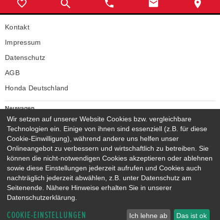
Kontakt
Impressum
Datenschutz
AGB
Honda Deutschland
Neuwagen
Honda Neuwagen
Wir setzen auf unserer Website Cookies bzw. vergleichbare
Technologien ein. Einige von ihnen sind essenziell (z.B. für diese
Gebrauchtwagen
Cookie-Einwilligung), während andere uns helfen unser
Honda Gebrauchtwagen
Onlineangebot zu verbessern und wirtschaftlich zu betreiben. Sie
Honda Vorführwagen
können die nicht-notwendigen Cookies akzeptieren oder ablehnen
Gesamtbestand
sowie diese Einstellungen jederzeit aufrufen und Cookies auch
nachträglich jederzeit abwählen, z.B. unter Datenschutz am
NEUWAGENMODELLE
Seitenende. Nähere Hinweise erhalten Sie in unserer
HONDA JAZZ E:HEV
HONDA CIVIC E:HEV
Datenschutzerklärung.
HONDA PRELUDE E:HEV
HONDA HR-V E:HEV
COOKIE-EINSTELLUNGEN
HONDA ZR-V E:HEV
HONDA CR-V E:HEV & E:PHEV
Ich lehne ab
Das ist ok