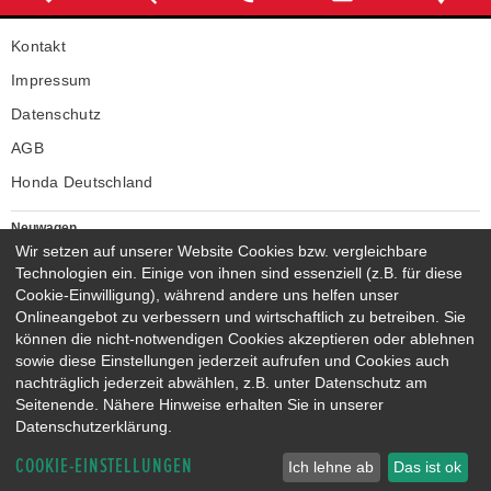
Kontakt
Impressum
Datenschutz
AGB
Honda Deutschland
Neuwagen
Honda Neuwagen
Wir setzen auf unserer Website Cookies bzw. vergleichbare
Technologien ein. Einige von ihnen sind essenziell (z.B. für diese
Gebrauchtwagen
Cookie-Einwilligung), während andere uns helfen unser
Honda Gebrauchtwagen
Onlineangebot zu verbessern und wirtschaftlich zu betreiben. Sie
Honda Vorführwagen
können die nicht-notwendigen Cookies akzeptieren oder ablehnen
Gesamtbestand
sowie diese Einstellungen jederzeit aufrufen und Cookies auch
nachträglich jederzeit abwählen, z.B. unter Datenschutz am
NEUWAGENMODELLE
Seitenende. Nähere Hinweise erhalten Sie in unserer
HONDA JAZZ E:HEV
HONDA CIVIC E:HEV
Datenschutzerklärung.
HONDA PRELUDE E:HEV
HONDA HR-V E:HEV
COOKIE-EINSTELLUNGEN
HONDA ZR-V E:HEV
HONDA CR-V E:HEV & E:PHEV
Ich lehne ab
Das ist ok