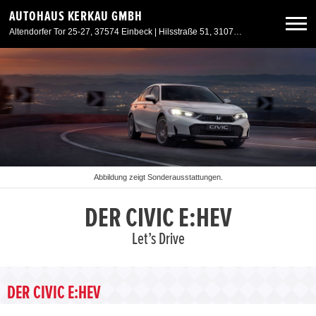
AUTOHAUS KERKAU GMBH
Altendorfer Tor 25-27, 37574 Einbeck | Hilsstraße 51, 31073 Delligsen
Neuwagen
Gebrauchtwagen
Angebote
Abbildung zeigt Sonderausstattungen.
Service & Zubehör
DER CIVIC E:HEV
Let’s Drive
Unser Autohaus
DER CIVIC E:HEV