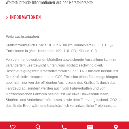
Weiterführende Informationen auf der Herstellerseite
INFORMATIONEN
Verbrauchsangaben
Kraftstoffverbrauch Civic e:HEV in l/100 km: kombiniert 4,8−5,1. CO₂-
Emissionen in g/km: kombiniert 109−116. CO₂-Klasse: C-D.
Von den hier beworbenen Modellen abweichende Ausstattung kann zu
verändertem Leergewicht führen, was Höchstgeschwindigkeit,
Beschleunigungszeit, Kraftstoffverbrauch und CO2-Emission beeinflusst.
Der Kraftstoffverbrauch und die CO2-Emission eines Fahrzeugs hängen
aber nicht nur von der effizienten Ausnutzung des Kraftstoffs durch das
Fahrzeug ab, sondern werden auch vom Fahrverhalten und von
nichttechnischen Faktoren beeinflusst wie etwa Umwelteinflüssen,
Straßen- und Verkehrsverhältnissen sowie dem Fahrzeugzustand. CO2 ist
das für die Erderwärmung hauptsächlich verantwortliche Treibhausgas.