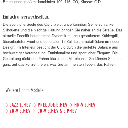
Emissionen in g/km: kombiniert 109−116. CO₂-Klasse: C-D.
Einfach unverwechselbar.
Die sportliche Seele des Civic bleibt unverkennbar. Seine schlanke
Silhouette und die niedrige Haltung bringen Sie näher an die Straße. Das
aktuelle Facelift betont seine Dynamik mit neu gestaltetem Kühlergrill,
überarbeiteter Front und optionalen 18-Zoll-Leichtmetallrädern im neuen
Design. Im Interieur besticht der Civic durch die perfekte Balance aus
hochwertiger Verarbeitung, Funktionalität und sportlicher Eleganz. Die
Gestaltung rückt den Fahrer klar in den Mittelpunkt. So können Sie sich
ganz auf das konzentrieren, was Sie am meisten lieben: das Fahren.
Weitere Honda Modelle
JAZZ E:HEV
PRELUDE E:HEV
HR-V E:HEV
ZR-V E:HEV
CR-V E:HEV & E:PHEV