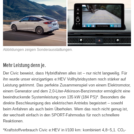
Abbildungen zeigen Sonderausstattungen.
Mehr Leistung denn je.
Der Civic beweist, dass Hybridfahren alles ist – nur nicht langweilig. Für
ihn wurde unser einzigartiges e:HEV Vollhybridsystem noch stärker auf
Leistung getrimmt. Das perfekte Zusammenspiel von einem Elektromotor,
einem Generator und dem 2,0-Liter-Atkinson-Benzinmotor ermöglicht eine
beeindruckende Systemleistung von 135 kW (184 PS)*. Besonders die
direkte Beschleunigung des elektrischen Antriebs begeistert – sowohl
beim Anfahren als auch beim Überholen. Wem das noch nicht genug ist,
der wechselt einfach in den SPORT-Fahrmodus für noch schnellere
Reaktionen.
*Kraftstoffverbrauch Civic e:HEV in l/100 km: kombiniert 4,8−5,1. CO₂-