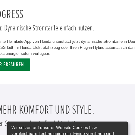
OGRESS
u: Dynamische Stromtarife einfach nutzen.
gente Heimlade-App von Honda unterstützt jetzt dynamische Stromtarife in De
 lädt Ihr Honda Elektrofahrzeug oder Ihren Plug-in-Hybrid automatisch dann
olarenergie, sofern verfügbar.
R ERFAHREN
MEHR KOMFORT UND STYLE.
n Sie unsere breite Produktpalette.
Wir setzen auf unserer Website Cookies bzw.
vergleichbare Technologien ein. Einige von ihnen sind