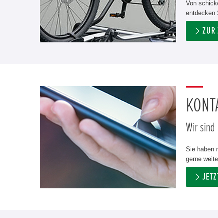
Von schicke
entdecken S
ZUR
KONTA
Wir sind
Sie haben n
gerne weite
JET