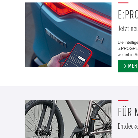
E:PR
Jetzt ne
Die intelli
e:PROGRESS
weiterhin S
MEH
FÜR 
Entdecke