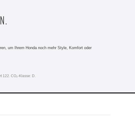
N.
üren, um Ihrem Honda noch mehr Style, Komfort oder
rt 122. CO₂-Klasse: D.