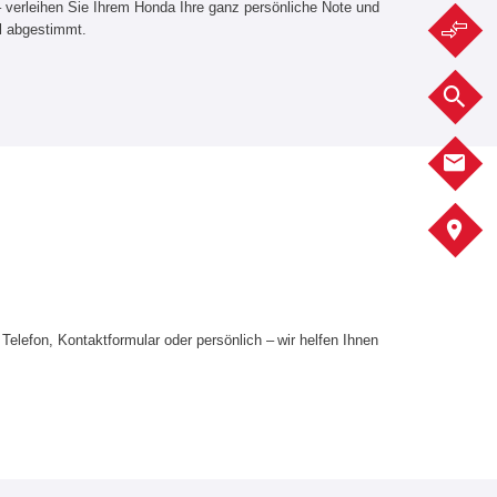
– verleihen Sie Ihrem Honda Ihre ganz persönliche Note und
F
ll abgestimmt.
F
K
S
elefon, Kontaktformular oder persönlich – wir helfen Ihnen