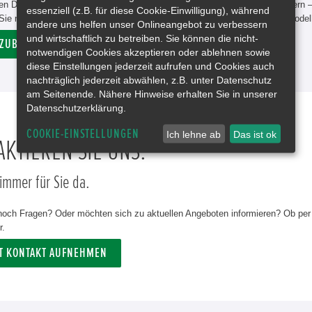
n Design-Paketen über funktionale Erweiterungen bis hin zu Fahrradträgern 
essenziell (z.B. für diese Cookie-Einwilligung), während
ie neue Möglichkeiten. Jedes Extra ist dabei perfekt auf das jeweilige Mode
andere uns helfen unser Onlineangebot zu verbessern
und wirtschaftlich zu betreiben. Sie können die nicht-
 ZUBEHÖRSUCHE
notwendigen Cookies akzeptieren oder ablehnen sowie
diese Einstellungen jederzeit aufrufen und Cookies auch
nachträglich jederzeit abwählen, z.B. unter Datenschutz
am Seitenende. Nähere Hinweise erhalten Sie in unserer
Datenschutzerklärung.
COOKIE-EINSTELLUNGEN
Ich lehne ab
Das ist ok
KTIEREN SIE UNS.
 immer für Sie da.
och Fragen? Oder möchten sich zu aktuellen Angeboten informieren? Ob per T
r.
ZT KONTAKT AUFNEHMEN