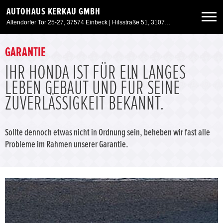
AUTOHAUS KERKAU GMBH
Altendorfer Tor 25-27, 37574 Einbeck | Hilsstraße 51, 31073 Delligsen
Neuwagen
GARANTIE
IHR HONDA IST FÜR EIN LANGES
Gebrauchtwagen
LEBEN GEBAUT UND FÜR SEINE
ZUVERLÄSSIGKEIT BEKANNT.
Angebote
Sollte dennoch etwas nicht in Ordnung sein, beheben wir fast alle
Service & Zubehör
Probleme im Rahmen unserer Garantie.
Unser Autohaus