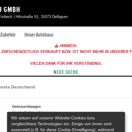
U GMBH
Einbeck | Hilsstraße 51, 31073 Delligsen
& Zubehör
Unser Autohaus
HINWEIS:
ZWISCHENZEITLICH VERKAUFT BZW. IST NICHT MEHR IN UNSERER
VIELEN DANK FÜR IHR VERSTÄNDNIS.
NEUE SUCHE
onda Deutschland
Gebrauchtwagen
Honda Gebrauchtwagen
Wir setzen auf unserer Website Cookies bzw.
Honda Vorführwagen
vergleichbare Technologien ein. Einige von ihnen sind
Gesamtbestand
essenziell (z.B. für diese Cookie-Einwilligung), während