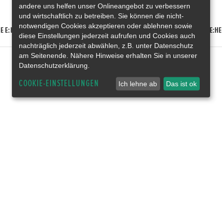
andere uns helfen unser Onlineangebot zu verbessern
und wirtschaftlich zu betreiben. Sie können die nicht-
notwendigen Cookies akzeptieren oder ablehnen sowie
E E:HEV
HONDA HR-V E:HEV
HONDA ZR-V E:HEV
HONDA CR-V E:HE
diese Einstellungen jederzeit aufrufen und Cookies auch
nachträglich jederzeit abwählen, z.B. unter Datenschutz
am Seitenende. Nähere Hinweise erhalten Sie in unserer
Datenschutzerklärung.
COOKIE-EINSTELLUNGEN
Ich lehne ab
Das ist ok