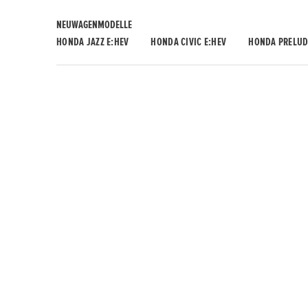
NEUWAGENMODELLE
HONDA JAZZ E:HEV
HONDA CIVIC E:HEV
HONDA PRELUD