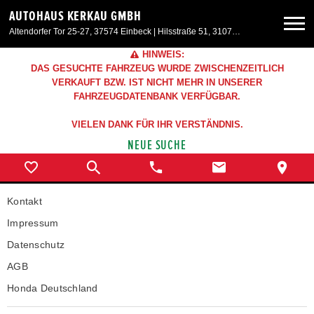
AUTOHAUS KERKAU GMBH
Altendorfer Tor 25-27, 37574 Einbeck | Hilsstraße 51, 31073 Delligsen
HINWEIS:
Neuwagen
DAS GESUCHTE FAHRZEUG WURDE ZWISCHENZEITLICH
VERKAUFT BZW. IST NICHT MEHR IN UNSERER
FAHRZEUGDATENBANK VERFÜGBAR.
Gebrauchtwagen
VIELEN DANK FÜR IHR VERSTÄNDNIS.
NEUE SUCHE
Angebote
Service & Zubehör
Kontakt
Impressum
Unser Autohaus
Datenschutz
AGB
Honda Deutschland