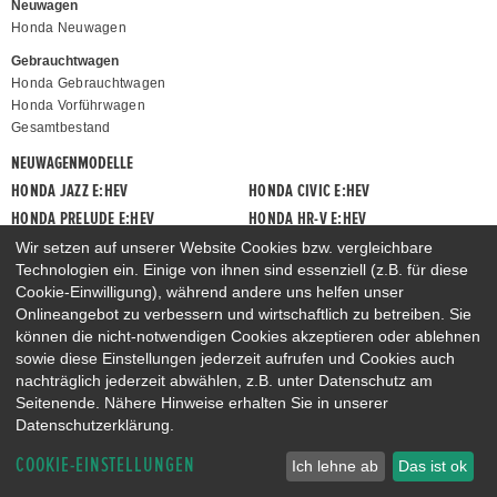
Neuwagen
Honda Neuwagen
Gebrauchtwagen
Honda Gebrauchtwagen
Honda Vorführwagen
Gesamtbestand
NEUWAGENMODELLE
HONDA JAZZ E:HEV
HONDA CIVIC E:HEV
HONDA PRELUDE E:HEV
HONDA HR-V E:HEV
HONDA ZR-V E:HEV
HONDA CR-V E:HEV & E:PHEV
Wir setzen auf unserer Website Cookies bzw. vergleichbare
Technologien ein. Einige von ihnen sind essenziell (z.B. für diese
Cookie-Einwilligung), während andere uns helfen unser
Onlineangebot zu verbessern und wirtschaftlich zu betreiben. Sie
können die nicht-notwendigen Cookies akzeptieren oder ablehnen
sowie diese Einstellungen jederzeit aufrufen und Cookies auch
nachträglich jederzeit abwählen, z.B. unter Datenschutz am
Seitenende. Nähere Hinweise erhalten Sie in unserer
Datenschutzerklärung.
COOKIE-EINSTELLUNGEN
Ich lehne ab
Das ist ok