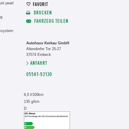
st pearl
FAVORIT
DRUCKEN
ug
FAHRZEUG TEILEN
nssystem
Autohaus Kerkau GmbH
Altendorfer Tor 25-27
37574 Einbeck
ANFAHRT
05561-93130
6,0 l/100km
135 g/km
D