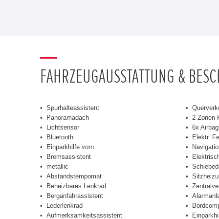
FAHRZEUGAUSSTATTUNG & BES
Spurhalteassistent
Querverk
Panoramadach
2-Zonen-
Lichtsensor
6x Airbag
Bluetooth
Elektr. F
Einparkhilfe vorn
Navigati
Bremsassistent
Elektrisc
metallic
Schiebed
Abstandstempomat
Sitzheizu
Beheizbares Lenkrad
Zentralve
Berganfahrassistent
Alarmanl
Lederlenkrad
Bordcomp
Aufmerksamkeitsassistent
Einparkhi