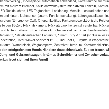
bschaltverzög., Innenspiegel automatisch abblendend, Kofferraumbeleuchtun
m mit aktivem Bremsei, Kollisionswarnsystem mit aktivem Lenkein, Kontrollan
LED-Rückleuchten, LED-Tagfahrlicht, Lackierung: Metallic, Lenkrad höhen-und
rn und hinten, Lichtsensor-(autom. Fahrlichtschaltung), Lüftungsauslässe hint
fsystem (Emergency Call), Ottopartikelfilter, Parkbremse,elektronisch, Polst
lfelgen 18-Zoll, Rückfahrkamera, Rücksitzbank horizontal verstellbar, Rücksi
 und hinten, höhenv, Sitze: Fahrersitz höhenverstellbar, Sitze: Lendenwirbelst
eifahrersitz, Sitzlehnentaschen Fahrersitz, Smart Entry & Start (schlüssello
Ladestation, Toter-Winkel-Assistent BSI (Blind Spot I, Türgriffe in Wagenfa
kraum, Warndreieck, Wegfahrsperre, Zentralver. fernb. m. Komfortschließu
 den erfolgreichsten Honda-Händlern deutschlandweit. Zudem freuen wir
ung- und Gebrauchtwagen. Irrtümer, Schreibfehler und Zwischenverkauf
au freut sich auf Ihren Anruf!