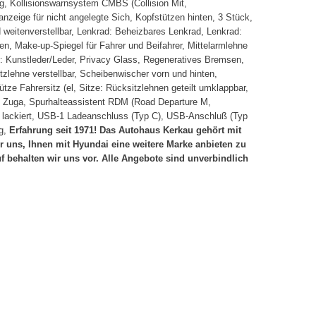
g, Kollisionswarnsystem CMBS (Collision Mit,
zeige für nicht angelegte Sich, Kopfstützen hinten, 3 Stück,
 weitenverstellbar, Lenkrad: Beheizbares Lenkrad, Lenkrad:
en, Make-up-Spiegel für Fahrer und Beifahrer, Mittelarmlehne
er: Kunstleder/Leder, Privacy Glass, Regeneratives Bremsen,
tzlehne verstellbar, Scheibenwischer vorn und hinten,
ütze Fahrersitz (el, Sitze: Rücksitzlehnen geteilt umklappbar,
ses Zuga, Spurhalteassistent RDM (Road Departure M,
rbe lackiert, USB-1 Ladeanschluss (Typ C), USB-Anschluß (Typ
ng,
Erfahrung seit 1971! Das Autohaus Kerkau gehört mit
 uns, Ihnen mit Hyundai eine weitere Marke anbieten zu
 behalten wir uns vor. Alle Angebote sind unverbindlich