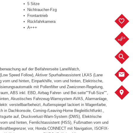
5 Sitze
Nichtraucher-Fzg
Frontantrieb
F
Rückfahrkamera
A+++
F
F
aüberwachung auf der Beifahrerseite LaneWatch,
K
(Low Speed Follow), Aktiver Spurhalteassistent LKAS (Lane
orn und hinten, Einparkhilfe, vorn und hinten, Elektrische,
isierungsautomatik mit Pollenfilter und Zweizonen-Regelung,
S
aum, ABS inkl. EBD, Airbag Fahrer- und Bei.seite""Full-Size"",
nd hinten, Akustisches Fahrzeug-Warnsystem AVAS, Alarmanlage,
tr. verstellbar/beheizt, Außenspiegel lackiert in Wagenfarbe,
ach in Dachkonsole, Coming-/Leaving-Home Begleitlichtfunkt.,
itsgurte auf, Druckverlust-Warn-System (DWS), Elektrische
rn und hinten, Fernlichtassistent (HSS), Fußmatten vorn und
Gurtkraftbegrenzer, vor, Honda CONNECT mit Navigation, ISOFIX-