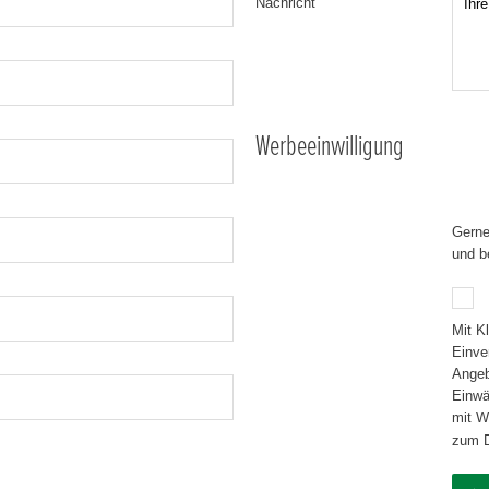
Nachricht
Werbeeinwilligung
Gerne
und b
Mit K
Einve
Angebotsd
Einwä
mit Wirkun
zum D