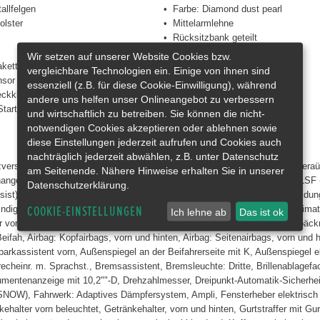
allfelgen
Farbe: Diamond dust pearl
olster
Mittelarmlehne
Rücksitzbank geteilt
Drehzahlmesser
Wir setzen auf unserer Website Cookies bzw.
akette
Jung&Werkswagen
vergleichbare Technologien ein. Einige von ihnen sind
sor
Außenspiegel elektrisch
essenziell (z.B. für diese Cookie-Einwilligung), während
eckklappe
Multifunktionslenkrad
andere uns helfen unser Onlineangebot zu verbessern
tart
Dachreling
und wirtschaftlich zu betreiben. Sie können die nicht-
notwendigen Cookies akzeptieren oder ablehnen sowie
diese Einstellungen jederzeit aufrufen und Cookies auch
nachträglich jederzeit abwählen, z.B. unter Datenschutz
erstellung für Fahrer- und Beifahrersitz, Toter-Winkel-Assistent mit Kamer
am Seitenende. Nähere Hinweise erhalten Sie in unserer
hange Assist), Adaptive Geschwindigkeitregelung ACC mit Stauassistent LSF 
Datenschutzerklärung.
st), Ambientebeleuchtung im Fußraum vorn und hinten, in der Türverkleidung v
digkeitsbegrenzer (ISL), Kabellose Ladestation (Induktionsladegerät), Klimat
COOKIE-EINSTELLUNGEN
Ich lehne ab
Das ist ok
 vorne und hinten (8) inkl. Hochtöner, 12-V-Steckdose Mittelkonsole+Gepäckr
Beifah, Airbag: Kopfairbags, vorn und hinten, Airbag: Seitenairbags, vorn u
kassistent vorn, Außenspiegel an der Beifahrerseite mit K, Außenspiegel elek
recheinr. m. Sprachst., Bremsassistent, Bremsleuchte: Dritte, Brillenablagef
trumentenanzeige mit 10,2""-D, Drehzahlmesser, Dreipunkt-Automatik-Sicherhe
), Fahrwerk: Adaptives Dämpfersystem, Ampli, Fensterheber elektrisch vo
ehalter vorn beleuchtet, Getränkehalter, vorn und hinten, Gurtstraffer mit 