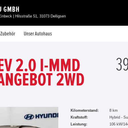
U GMBH
Einbeck | Hilsstraße 51, 31073 Delligsen
& Zubehör
Unser Autohaus
39
EV 2.0 I-MMD
NANGEBOT 2WD
Kilometerstand:
8 km
Kraftstoff:
Hybrid - Su
Leistung:
106 kW/14