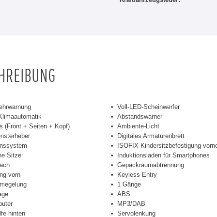
CHREIBUNG
ehrwarnung
Voll-LED-Scheinwerfer
Klimaautomatik
Abstandswarner
s (Front + Seiten + Kopf)
Ambiente-Licht
ensterheber
Digitales Armaturenbrett
onssystem
ISOFIX Kindersitzbefestigung vorn
he Sitze
Induktionsladen für Smartphones
ach
Gepäckraumabtrennung
ng vorn
Keyless Entry
rriegelung
1 Gänge
age
ABS
uter
MP3/DAB
lfe hinten
Servolenkung