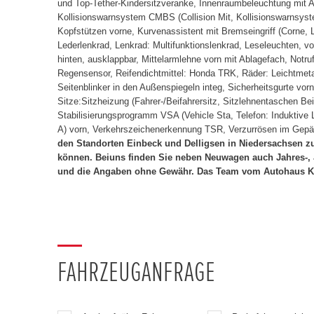
und Top-Tether-Kindersitzveranke, Innenraumbeleuchtung mit A
Kollisionswarnsystem CMBS (Collision Mit, Kollisionswarnsyste
Kopfstützen vorne, Kurvenassistent mit Bremseingriff (Corne, 
Lederlenkrad, Lenkrad: Multifunktionslenkrad, Leseleuchten, vo
hinten, ausklappbar, Mittelarmlehne vorn mit Ablagefach, Notru
Regensensor, Reifendichtmittel: Honda TRK, Räder: Leichtmetal
Seitenblinker in den Außenspiegeln integ, Sicherheitsgurte vorn
Sitze:Sitzheizung (Fahrer-/Beifahrersitz, Sitzlehnentaschen B
Stabilisierungsprogramm VSA (Vehicle Sta, Telefon: Induktive 
A) vorn, Verkehrszeichenerkennung TSR, Verzurrösen im Gepäc
den Standorten Einbeck und Delligsen in Niedersachsen zu
können. Beiuns finden Sie neben Neuwagen auch Jahres-, J
und die Angaben ohne Gewähr. Das Team vom Autohaus Kerk
FAHRZEUGANFRAGE