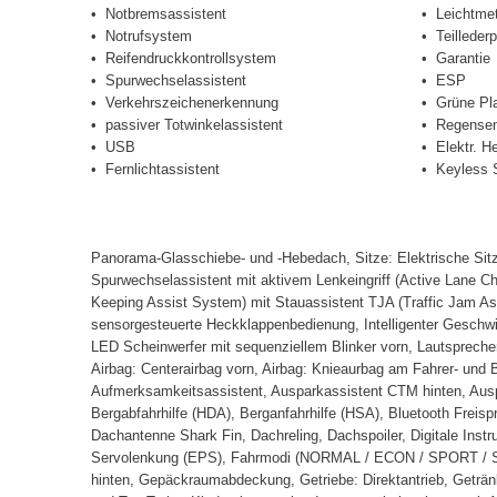
Notbremsassistent
Leichtmet
Notrufsystem
Teillederp
Reifendruckkontrollsystem
Garantie
Spurwechselassistent
ESP
Verkehrszeichenerkennung
Grüne Pl
passiver Totwinkelassistent
Regensen
USB
Elektr. H
Fernlichtassistent
Keyless S
Panorama-Glasschiebe- und -Hebedach, Sitze: Elektrische Sitzv
Spurwechselassistent mit aktivem Lenkeingriff (Active Lane C
Keeping Assist System) mit Stauassistent TJA (Traffic Jam Assi
sensorgesteuerte Heckklappenbedienung, Intelligenter Geschwin
LED Scheinwerfer mit sequenziellem Blinker vorn, Lautsprecher
Airbag: Centerairbag vorn, Airbag: Knieaurbag am Fahrer- und 
Aufmerksamkeitsassistent, Ausparkassistent CTM hinten, Auspar
Bergabfahrhilfe (HDA), Berganfahrhilfe (HSA), Bluetooth Freisp
Dachantenne Shark Fin, Dachreling, Dachspoiler, Digitale Ins
Servolenkung (EPS), Fahrmodi (NORMAL / ECON / SPORT / SNOW
hinten, Gepäckraumabdeckung, Getriebe: Direktantrieb, Getränk