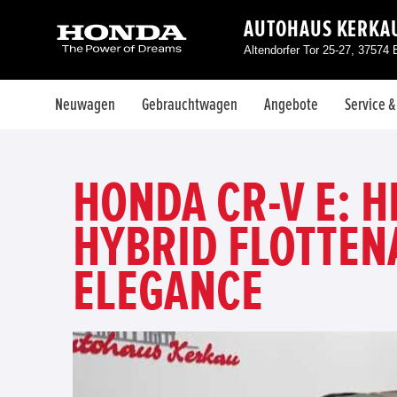
AUTOHAUS KERKA
Altendorfer Tor 25-27, 37574 
Neuwagen
Gebrauchtwagen
Angebote
Service 
HONDA CR-V E: H
HYBRID FLOTTE
ELEGANCE