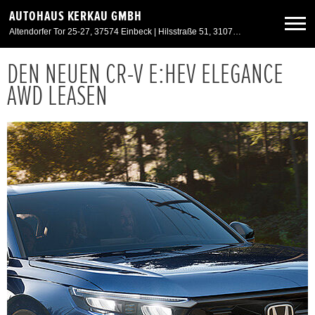
AUTOHAUS KERKAU GMBH
Altendorfer Tor 25-27, 37574 Einbeck | Hilsstraße 51, 31073 Delligsen
DEN NEUEN CR-V E:HEV ELEGANCE
Neuwagen
AWD LEASEN
Gebrauchtwagen
Angebote
Service & Zubehör
Unser Autohaus