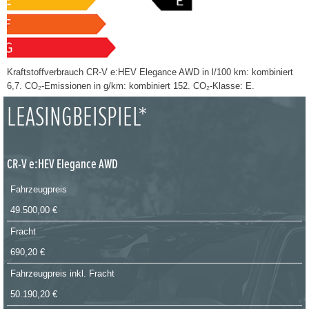
Kraftstoffverbrauch CR-V e:HEV Elegance AWD in l/100 km: kombiniert
6,7. CO₂-Emissionen in g/km: kombiniert 152. CO₂-Klasse: E.
LEASINGBEISPIEL*
CR-V e:HEV Elegance AWD
Fahrzeugpreis
49.500,00 €
Fracht
690,20 €
Fahrzeugpreis inkl. Fracht
50.190,20 €